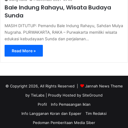
Bale Indung Rahayu, Wisata Budaya
Sunda
MASIH DITUTUP: Pemandu Bale Indung Rahayu, Sahdan Mulya
Nugraha. PURWAKARTA, RAKA – Purwakarta memiliki wisata
edukasi kebudayaan Sunda dan perjalanan…
Read More »
© Copyright 2026, All Rights Reserved |
Jannah News Theme
by TieLabs
| Proudly Hosted by
SiteGround
Profil
Info Pemasangan Iklan
Info Langganan Koran dan Epaper
Tim Redaksi
Pedoman Pemberitaan Media Siber