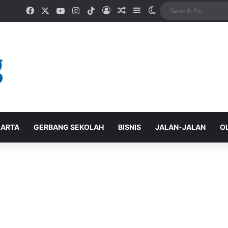
Facebook
X
YouTube
Instagram
TikTok
Log In
Random Article
Sidebar
Switch skin
ARTA
GERBANG SEKOLAH
BISNIS
JALAN-JALAN
O