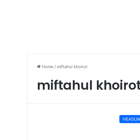
Home
/
miftahul khoirot
miftahul khoiro
HEADLI