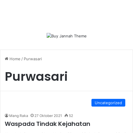
Home
/
Purwasari
Purwasari
Uncategorized
Mang Raka
27 Oktober 2021
52
Waspada Tindak Kejahatan