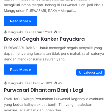
mengikuti lomba merpati kolong di Purwasari. Hobi jadi Bisnis
Menggiurkan PURWASARI, RAKA – Merpati…
Read More »
Mang Raka
28 Februari 2021
35
Brokoli Cegah Kanker Payudara
PURWASARI, RAKA – Untuk mencegah segala penyakit yang
dapat menyerang kesehatan tidak perlu mahal, salah satunya
dengan mengkonsumsi sayuran yang…
Read More »
Uncategorized
Mang Raka
23 Februari 2021
45
Purwasari Dihantam Banjir Lagi
EVAKUASI : Warga Perumahan Purwasari Regency dievakuasi
yang kedua kalinya akibat banjir. Tim yang melakukan
avakuasi adalah tim gabungan dari…