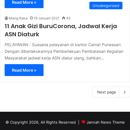
Read More »
Uncategorized
Mang Raka
19 Januari 2021
42
11 Anak Gizi BuruCorona, Jadwal Kerja
ASN Diaturk
PELAYANAN : Suasana pelayanan di kantor Camat Purwasari.
Dengan diberlakukannya Pemberlakuan Pembatasan Kegiatan
Masyarakat jadwal kerja ASN diatur ulang, bahkan…
Read More »
Next page
© Copyright 2026, All Rights Reserved |
Jannah News Theme