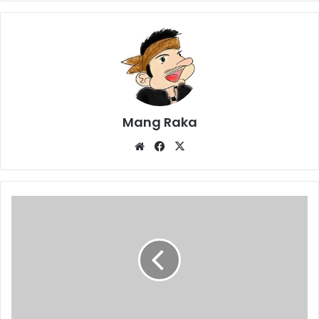
Mang Raka
Website
Facebook
X
Peserta
Tes
CPNS
Ketahuan
Bawa
Jimat