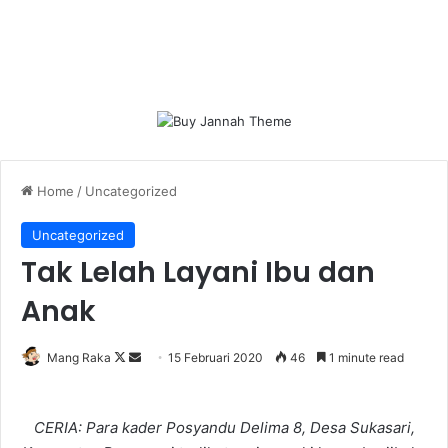
Home
/
Uncategorized
Uncategorized
Tak Lelah Layani Ibu dan
Anak
Follow
Send
Mang Raka
15 Februari 2020
46
1 minute read
on
an
X
email
CERIA: Para kader Posyandu Delima 8, Desa Sukasari,