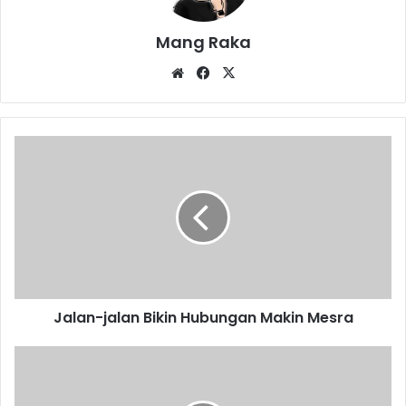
Mang Raka
Website
Facebook
X
Jalan-
jalan
Bikin
Hubungan
Makin
Mesra
Jalan-jalan Bikin Hubungan Makin Mesra
Guru
Ditantang
Buat