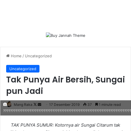
Home
/
Uncategorized
Uncategorized
Tak Punya Air Bersih, Sungai
pun Jadi
Follow
Send
Mang Raka
17 Desember 2019
37
1 minute read
????????????????????????????????????????????????????????????????????????
on
an
X
email
TAK PUNYA SUMUR: Kotornya air Sungai Citarum tak