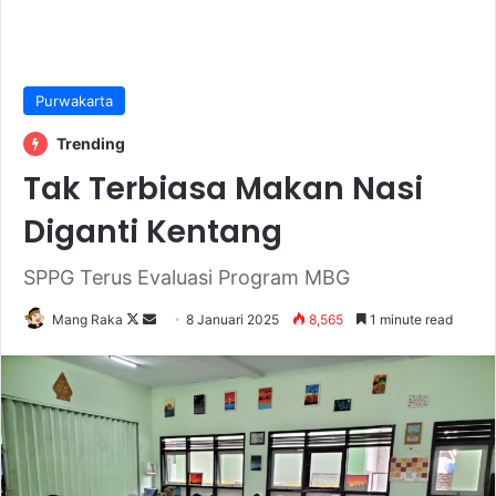
Purwakarta
Trending
Tak Terbiasa Makan Nasi
Diganti Kentang
SPPG Terus Evaluasi Program MBG
Follow
Send
Mang Raka
8 Januari 2025
8,565
1 minute read
on
an
X
email