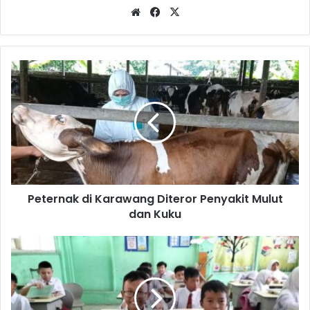
Website
Facebook
X
Peternak
di
Karawang
Diteror
Penyakit
Mulut
dan
Kuku
Peternak di Karawang Diteror Penyakit Mulut
dan Kuku
Distribusi
Makan
Gratis
Belum
Menyeluruh