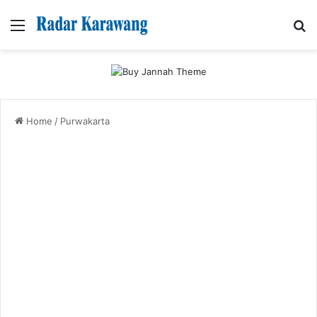
Menu
Se
Home
/
Purwakarta