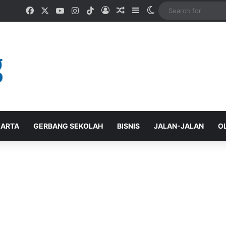
Facebook
X
YouTube
Instagram
TikTok
Log In
Random Article
Sidebar
Switch skin
ARTA
GERBANG SEKOLAH
BISNIS
JALAN-JALAN
O