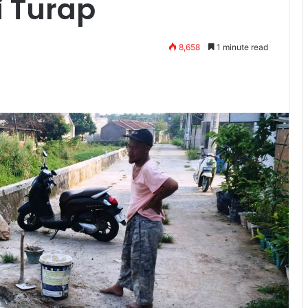
i Turap
8,658
1 minute read