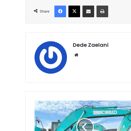
Facebook
X
Share via Email
Print
Share
Dede Zaelani
Website
Sidak
Tambang
Tanah
Merah
Diduga