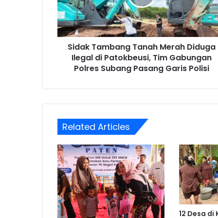
Ilegal
di
Patokbeusi,
Tim
Sidak Tambang Tanah Merah Diduga
Gabungan
Polres
Ilegal di Patokbeusi, Tim Gabungan
Subang
Polres Subang Pasang Garis Polisi
Pasang
Garis
Polisi
Related Articles
12 Desa di