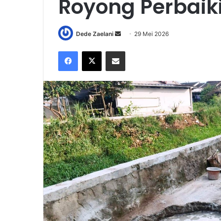
Royong Perbaik
Send
Dede Zaelani
29 Mei 2026
an
Facebook
X
Share via Email
email