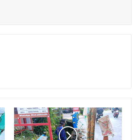
Jembatan
Penghubung
Wancimekar-
Pucung
Karawang