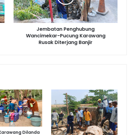
Rusak
Diterjang
Banjir
Jembatan Penghubung
Wancimekar-Pucung Karawang
Rusak Diterjang Banjir
 Karawang Dilanda