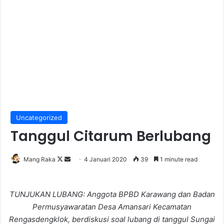
Uncategorized
Tanggul Citarum Berlubang
Follow
Send
Mang Raka
4 Januari 2020
39
1 minute read
on
an
X
email
TUNJUKAN LUBANG: Anggota BPBD Karawang dan Badan
Permusyawaratan Desa Amansari Kecamatan
Rengasdengklok, berdiskusi soal lubang di tanggul Sungai