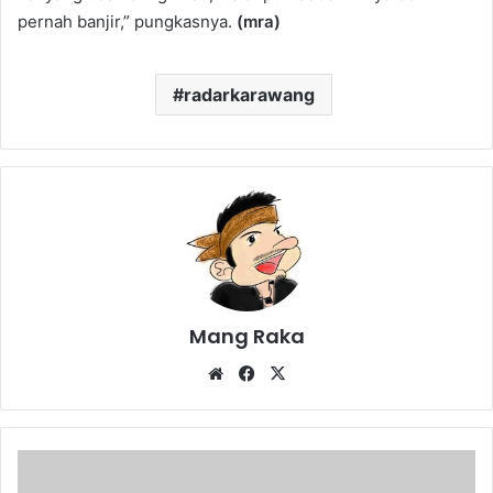
pernah banjir,” pungkasnya.
(mra)
radarkarawang
Mang Raka
Website
Facebook
X
Ingin
Jadi