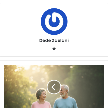
Dede Zaelani
Website
Inilah
7
Rahasia
Tetap
Bugar
dan
Bahagia
Menjelang