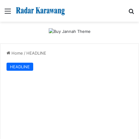
Menu
Se
Home
/
HEADLINE
HEADLINE