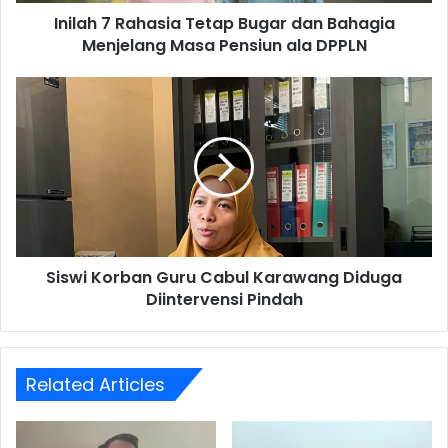
Masa
Inilah 7 Rahasia Tetap Bugar dan Bahagia
Pensiun
ala
Menjelang Masa Pensiun ala DPPLN
DPPLN
Siswi
Korban
Guru
Cabul
Karawang
Diduga
Diintervensi
Pindah
Siswi Korban Guru Cabul Karawang Diduga
Diintervensi Pindah
Related Articles