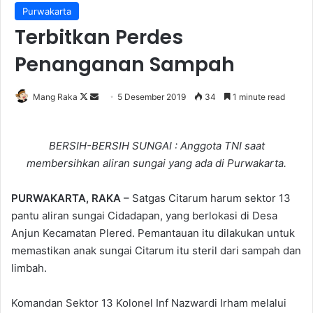
Purwakarta
Terbitkan Perdes
Penanganan Sampah
Follow
Send
Mang Raka
5 Desember 2019
34
1 minute read
on
an
X
email
BERSIH-BERSIH SUNGAI : Anggota TNI saat
membersihkan aliran sungai yang ada di Purwakarta.
PURWAKARTA, RAKA –
Satgas Citarum harum sektor 13
pantu aliran sungai Cidadapan, yang berlokasi di Desa
Anjun Kecamatan Plered. Pemantauan itu dilakukan untuk
memastikan anak sungai Citarum itu steril dari sampah dan
limbah.
Komandan Sektor 13 Kolonel Inf Nazwardi Irham melalui