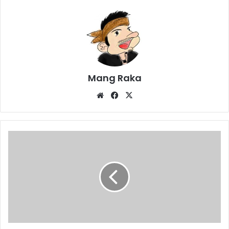
Mang Raka
Website
Facebook
X
SMA
dan
SMK
Swasta
Harus
Gratis