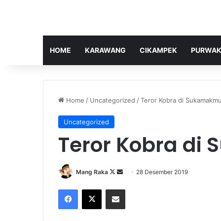
HOME
KARAWANG
CIKAMPEK
PURWAK
Home
/
Uncategorized
/
Teror Kobra di Sukamakm
Uncategorized
Teror Kobra di
Follow
Send
Mang Raka
28 Desember 2019
on
an
Facebook
X
Share via Email
X
email