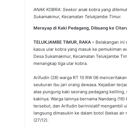
ANAK KOBRA: Seekor anak kobra yang ditemu
Sukamakmur, Kecamatan Telukjambe Timur.
Merayap di Kaki Pedagang, Dibuang ke Cita
TELUKJAMBE TIMUR, RAKA –
Belakangan ini
kasus ular kobra yang masuk ke pemukiman war
Desa Sukamakmur, Kecamatan Telukjambe Timu
menangkap tiga ular kobra.
Arifudin (28) warga RT 10 RW 06 menceritakan,
seukuran ibu jari orang dewasa. Kejadian terja
atas pungung kaki seorang pedagang keliling
kakinya. Warga lainnya bernama Nandang (16) 
tersebut, dan Arifudin berinisiatif mengambi
langsung dimasukin ke dalam botol (bekas air 
(27/12).