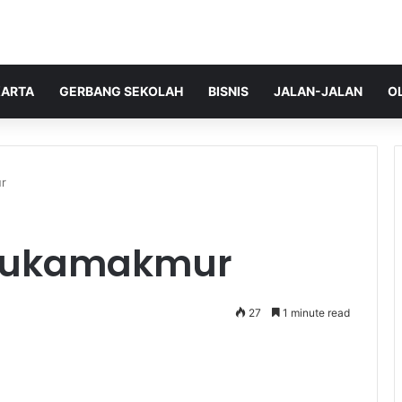
ARTA
GERBANG SEKOLAH
BISNIS
JALAN-JALAN
O
ur
 Sukamakmur
27
1 minute read