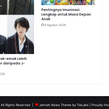
Pentingnya Imunisasi
Lengkap untuk Masa Depan
Anak
6 Agustus 2026
ak-emak Lebih
r daripada J-
2026
 All Rights Reserved |
Jannah News Theme by TieLabs
| Proudly Ho