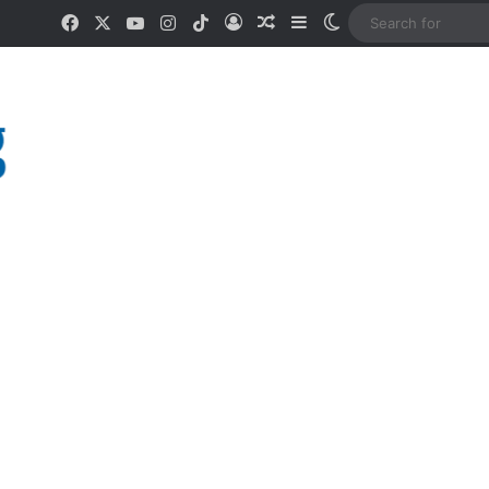
Facebook
X
YouTube
Instagram
TikTok
Log In
Random Article
Sidebar
Switch skin