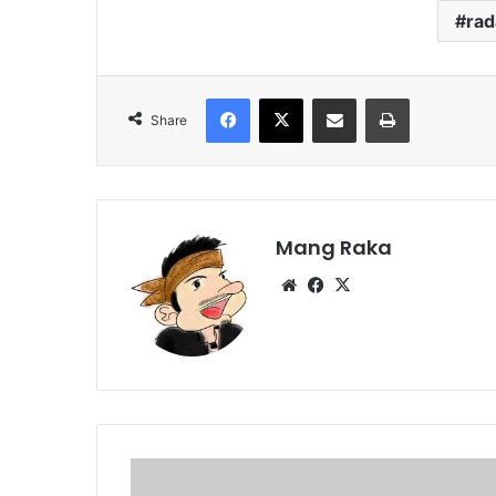
ra
Facebook
X
Share via Email
Print
Share
Mang Raka
Website
Facebook
X
Situs
Lanang