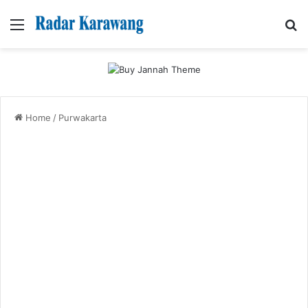
Menu
Se
Home
/
Purwakarta