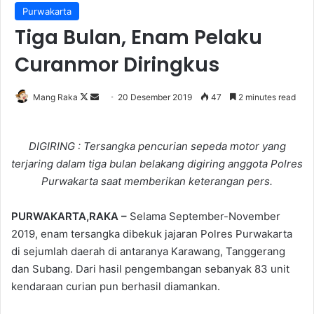
Purwakarta
Tiga Bulan, Enam Pelaku
Curanmor Diringkus
Follow
Send
Mang Raka
20 Desember 2019
47
2 minutes read
on
an
X
email
DIGIRING : Tersangka pencurian sepeda motor yang
terjaring dalam tiga bulan belakang digiring anggota Polres
Purwakarta saat memberikan keterangan pers.
PURWAKARTA,RAKA –
Selama September-November
2019, enam tersangka dibekuk jajaran Polres Purwakarta
di sejumlah daerah di antaranya Karawang, Tanggerang
dan Subang. Dari hasil pengembangan sebanyak 83 unit
kendaraan curian pun berhasil diamankan.