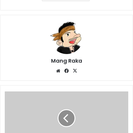
Mang Raka
Website
Facebook
X
SMPN
2
Plered
Tampilkan
Kreasi
Seni