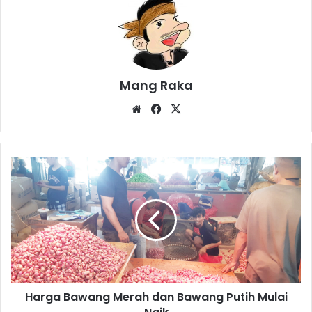
Mang Raka
Website
Facebook
X
Harga
Bawang
Merah
dan
Bawang
Putih
Mulai
Naik
Harga Bawang Merah dan Bawang Putih Mulai