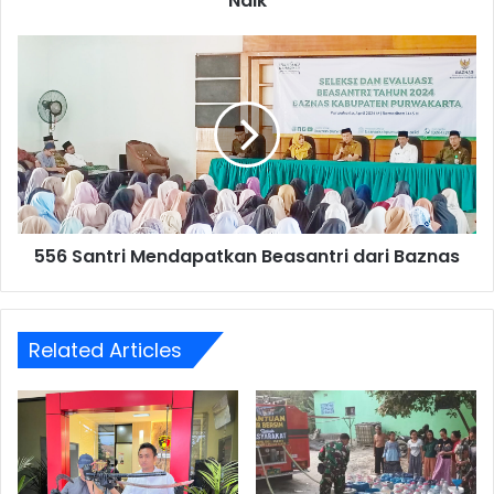
Naik
556
Santri
Mendapatkan
Beasantri
dari
Baznas
556 Santri Mendapatkan Beasantri dari Baznas
Related Articles