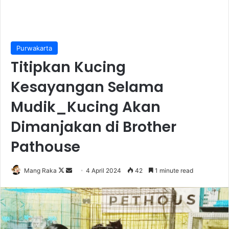
Purwakarta
Titipkan Kucing
Kesayangan Selama
Mudik_Kucing Akan
Dimanjakan di Brother
Pathouse
Follow
Send
Mang Raka
4 April 2024
42
1 minute read
on
an
X
email