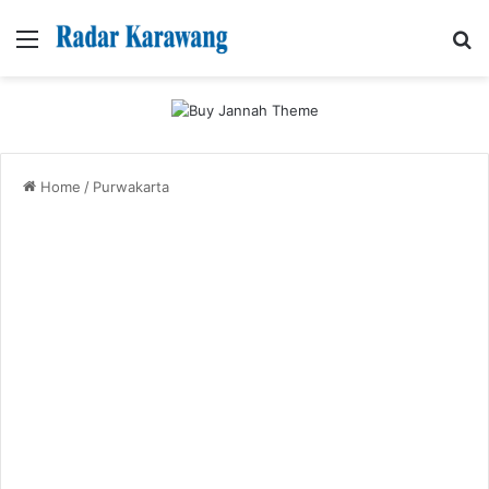
Menu
Se
Home
/
Purwakarta