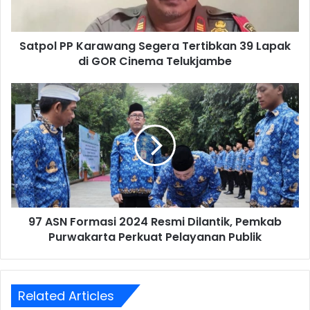
Lapak
di
GOR
Satpol PP Karawang Segera Tertibkan 39 Lapak
Cinema
Telukjambe
di GOR Cinema Telukjambe
97
ASN
Formasi
2024
Resmi
Dilantik,
Pemkab
Purwakarta
Perkuat
97 ASN Formasi 2024 Resmi Dilantik, Pemkab
Pelayanan
Publik
Purwakarta Perkuat Pelayanan Publik
Related Articles