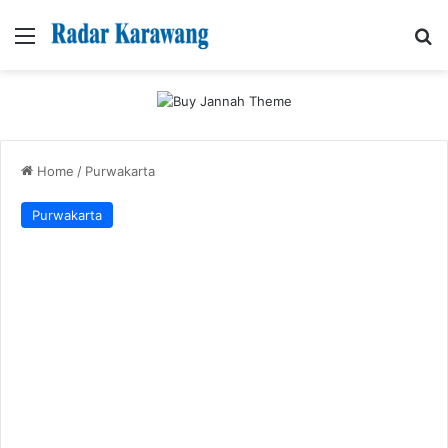
Menu
Se
Home
/
Purwakarta
Purwakarta