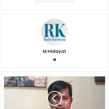
M Hidayat
Website
Satpol
PP
Karawang
Segera
Tertibkan
39