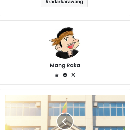
radarkarawang
Mang Raka
Website
Facebook
X
Siapkah
Si
Kecil
Masuk
Sekolah?
Kenali