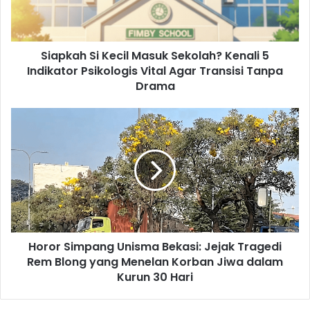
5
Indikator
Psikologis
Siapkah Si Kecil Masuk Sekolah? Kenali 5
Vital
Agar
Indikator Psikologis Vital Agar Transisi Tanpa
Transisi
Drama
Tanpa
Drama
Horor
Simpang
Unisma
Bekasi:
Jejak
Tragedi
Rem
Blong
yang
Horor Simpang Unisma Bekasi: Jejak Tragedi
Menelan
Korban
Rem Blong yang Menelan Korban Jiwa dalam
Jiwa
Kurun 30 Hari
dalam
Kurun