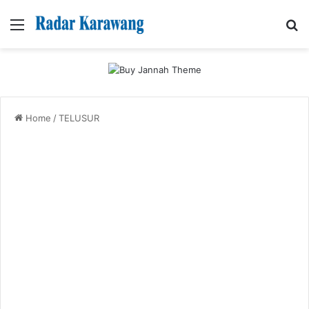
Menu
Se
Home
/
TELUSUR