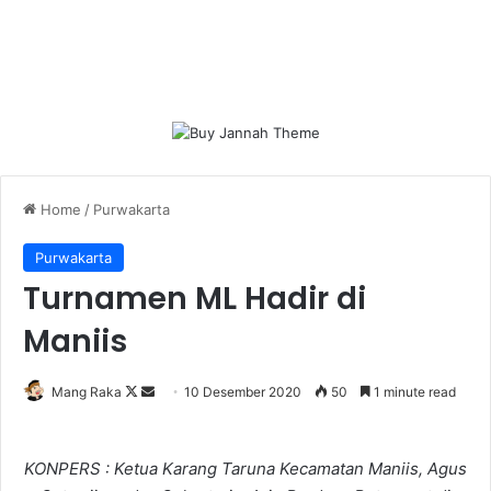
Home
/
Purwakarta
Purwakarta
Turnamen ML Hadir di
Maniis
Follow
Send
Mang Raka
10 Desember 2020
50
1 minute read
on
an
X
email
KONPERS : Ketua Karang Taruna Kecamatan Maniis, Agus