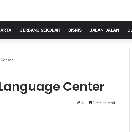
ARTA
GERBANG SEKOLAH
BISNIS
JALAN-JALAN
O
 Center
 Language Center
41
1 minute read