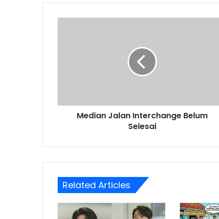
Median
Jalan
Interchange
Belum
Selesai
Median Jalan Interchange Belum
Selesai
Related Articles