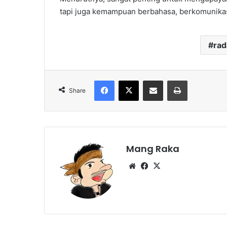
tapi juga kemampuan berbahasa, berkomunikas
ra
Facebook
X
Share via Email
Print
Share
Mang Raka
Website
Facebook
X