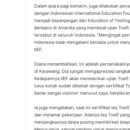
Dalam acara pagi kemarin, juga dilakukan pe
dengan Indonesian International Education Fou
menjadi kepanjangan dari Education of Testi
berbasis di Amerika yang membuat ujian Toefl 
tersebut di seluruh Indonesia. “Mengingat pen
Indonesia tidak mengalami kendala untuk mengak
IIEF.
Diana menambahkan, ini adalah pertamakaliny
di Karawang. Dia sangat mengapresiasi langka
Kedepannya IIEF akan memberikan ujian Toefl 
lulus kuliah sudah dibekali dengan sertifikat 
benar sangat visioner menurut saya, berpikirann
Ia juga mengatakan, saat ini sertifikat tes Toe
dan melamar pekerjaan. Adanya tes Toefl yang
menjangkaunya tanpa pusing memikirkan biaya
Menurutnya, sangat penting untuk mengupayak