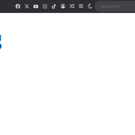
Facebook
X
YouTube
Instagram
TikTok
Log In
Random Article
Sidebar
Switch skin