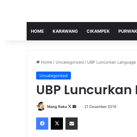
HOME
KARAWANG
CIKAMPEK
PURWAK
Home
/
Uncategorized
/
UBP Luncurkan Language
Uncategorized
UBP Luncurkan
Follow
Send
Mang Raka
21 Desember 2019
on
an
Facebook
X
Share via Email
X
email