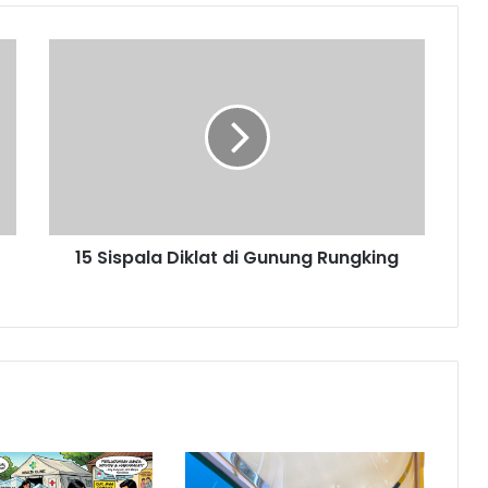
15
Sispala
Diklat
di
Gunung
Rungking
15 Sispala Diklat di Gunung Rungking