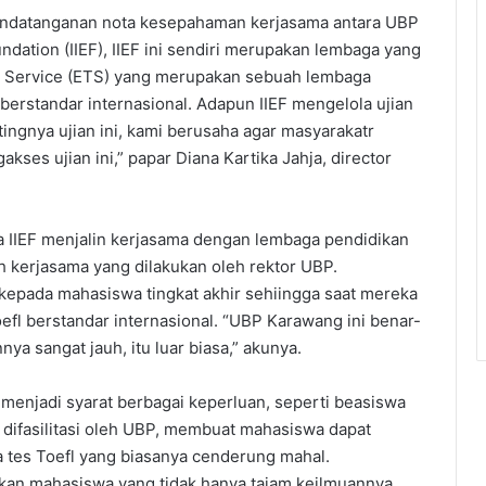
nandatanganan nota kesepahaman kerjasama antara UBP
ndation (IIEF), IIEF ini sendiri merupakan lembaga yang
ng Service (ETS) yang merupakan sebuah lembaga
berstandar internasional. Adapun IIEF mengelola ujian
tingnya ujian ini, kami berusaha agar masyarakatr
ses ujian ini,” papar Diana Kartika Jahja, director
a IIEF menjalin kerjasama dengan lembaga pendidikan
h kerjasama yang dilakukan oleh rektor UBP.
kepada mahasiswa tingkat akhir sehiingga saat mereka
Toefl berstandar internasional. “UBP Karawang ini benar-
ya sangat jauh, itu luar biasa,” akunya.
fl menjadi syarat berbagai keperluan, seperti beasiswa
 difasilitasi oleh UBP, membuat mahasiswa dapat
 tes Toefl yang biasanya cenderung mahal.
an mahasiswa yang tidak hanya tajam keilmuannya,