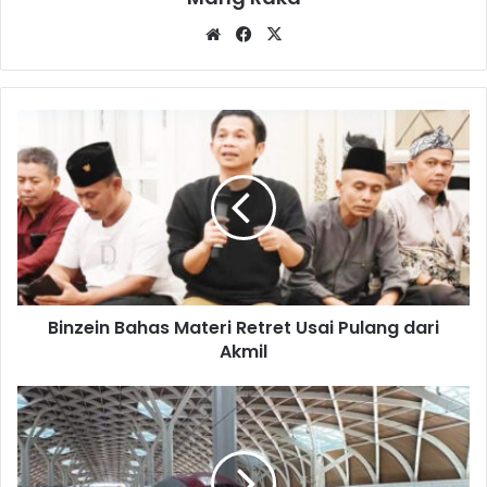
Website
Facebook
X
Binzein
Bahas
Materi
Retret
Usai
Pulang
dari
Akmil
Binzein Bahas Materi Retret Usai Pulang dari
Akmil
Kereta
Cepat
di
Karawang