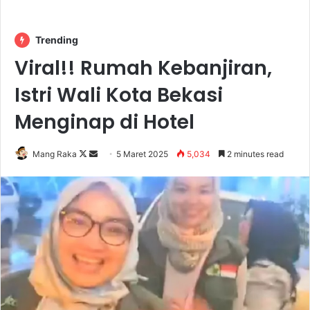
Trending
Viral!! Rumah Kebanjiran,
Istri Wali Kota Bekasi
Menginap di Hotel
Follow
Send
Mang Raka
5 Maret 2025
5,034
2 minutes read
on
an
X
email