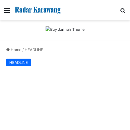
Menu
Se
Home
/
HEADLINE
HEADLINE