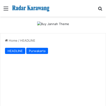
Menu
Se
Home
/
HEADLINE
HEADLINE
Purwakarta