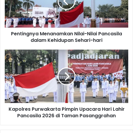
Pancasila
dalam
Kehidupan
Sehari-
hari
Pentingnya Menanamkan Nilai-Nilai Pancasila
dalam Kehidupan Sehari-hari
Kapolres
Purwakarta
Pimpin
Upacara
Hari
Lahir
Pancasila
2026
di
Kapolres Purwakarta Pimpin Upacara Hari Lahir
Taman
Pasanggrahan
Pancasila 2026 di Taman Pasanggrahan