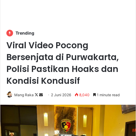
Trending
Viral Video Pocong
Bersenjata di Purwakarta,
Polisi Pastikan Hoaks dan
Kondisi Kondusif
Follow
Send
Mang Raka
2 Juni 2026
8,040
1 minute read
on
an
X
email