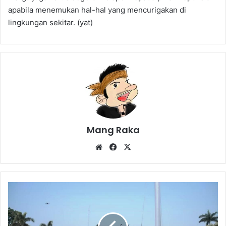
apabila menemukan hal-hal yang mencurigakan di
lingkungan sekitar. (yat)
Mang Raka
Website
Facebook
X
Pentingnya
Menanamkan
Nilai-
Nilai