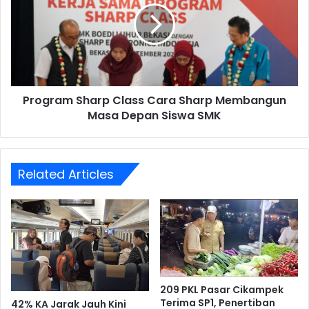
Cara
Sharp
Membangun
Masa
Depan
Siswa
Program Sharp Class Cara Sharp Membangun
SMK
Masa Depan Siswa SMK
Related Articles
209 PKL Pasar Cikampek
Terima SP1, Penertiban
42% KA Jarak Jauh Kini