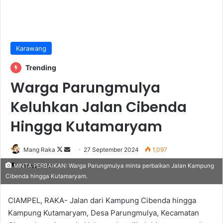
Karawang
Trending
Warga Parungmulya
Keluhkan Jalan Cibenda
Hingga Kutamaryam
Follow
Send
Mang Raka
27 September 2024
1,097
on
an
1 minute read
MINTA PERBAIKAN: Warga Parungmulya minta perbaikan Jalan Kampung
X
email
Cibenda hingga Kutamaryam.
CIAMPEL, RAKA- Jalan dari Kampung Cibenda hingga
Kampung Kutamaryam, Desa Parungmulya, Kecamatan