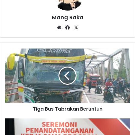
Mang Raka
Website
Facebook
X
Tiga
Bus
Tabrakan
Beruntun
Tiga Bus Tabrakan Beruntun
Program
Sharp
Class