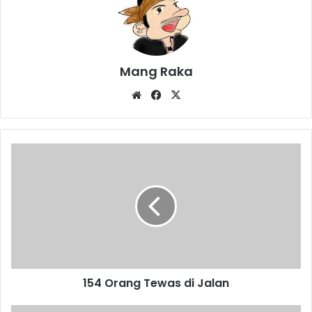
Mang Raka
Website
Facebook
X
154
Orang
Tewas
di
Jalan
154 Orang Tewas di Jalan
Cegah