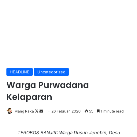
HEADLINE
Uncategorized
Warga Purwadana
Kelaparan
Follow
Send
Mang Raka
26 Februari 2020
55
1 minute read
on
an
X
email
TEROBOS BANJIR: Warga Dusun Jenebin, Desa