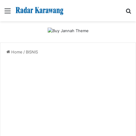
Menu
Se
Home
/
BISNIS