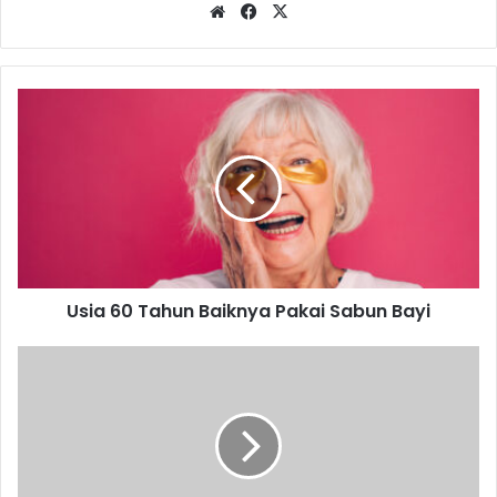
Website
Facebook
X
Usia
60
Tahun
Baiknya
Pakai
Sabun
Bayi
Usia 60 Tahun Baiknya Pakai Sabun Bayi
Siap
Hadapi
Kompetisi
Industri
Tahun
Depan