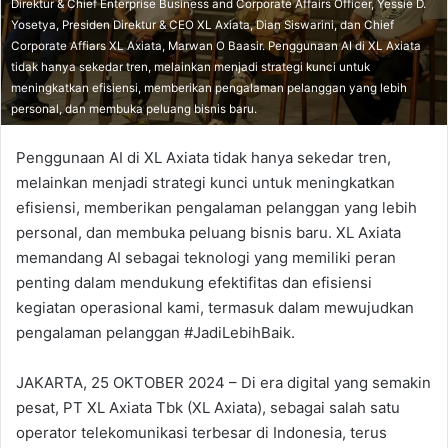
Direktur & Chief Enterprise Business and Corporate Affairs Officer, Yessie D.
Yosetya, Presiden Direktur & CEO XL Axiata, Dian Siswarini, dan Chief
Corporate Affiars XL Axiata, Marwan O Baasir. Penggunaan AI di XL Axiata
tidak hanya sekedar tren, melainkan menjadi strategi kunci untuk
meningkatkan efisiensi, memberikan pengalaman pelanggan yang lebih
personal, dan membuka peluang bisnis baru.
Penggunaan AI di XL Axiata tidak hanya sekedar tren,
melainkan menjadi strategi kunci untuk meningkatkan
efisiensi, memberikan pengalaman pelanggan yang lebih
personal, dan membuka peluang bisnis baru. XL Axiata
memandang AI sebagai teknologi yang memiliki peran
penting dalam mendukung efektifitas dan efisiensi
kegiatan operasional kami, termasuk dalam mewujudkan
pengalaman pelanggan #JadiLebihBaik.
JAKARTA, 25 OKTOBER 2024 – Di era digital yang semakin
pesat, PT XL Axiata Tbk (XL Axiata), sebagai salah satu
operator telekomunikasi terbesar di Indonesia, terus