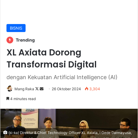
BISNIS
Trending
XL Axiata Dorong
Transformasi Digital
dengan Kekuatan Artificial Intelligence (AI)
Follow
Send
Mang Raka
26 Oktober 2024
3,304
on
an
4 minutes read
X
email
(ki-ka) Direktur & Chief Technology Officer XL Axiata, I Gede Darmayusa,