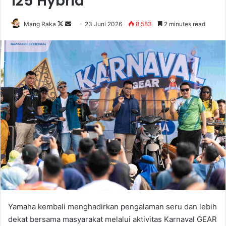
125 Hybrid
Follow
Send
Mang Raka
23 Juni 2026
8,583
2 minutes read
on
an
X
email
Yamaha kembali menghadirkan pengalaman seru dan lebih
dekat bersama masyarakat melalui aktivitas Karnaval GEAR