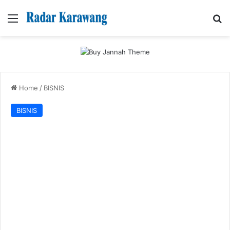
Menu
Se
Home
/
BISNIS
BISNIS