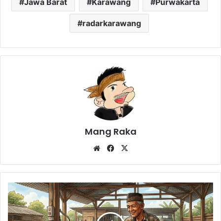
Jawa Barat
Karawang
Purwakarta
radarkarawang
Mang Raka
Website
Facebook
X
Kisah
Inspiratif
H.
Nana