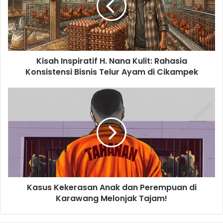
Kulit:
Rahasia
Konsistensi
Bisnis
Telur
Kisah Inspiratif H. Nana Kulit: Rahasia
Ayam
di
Konsistensi Bisnis Telur Ayam di Cikampek
Cikampek
Kasus
Kekerasan
Anak
dan
Perempuan
di
Karawang
Melonjak
Tajam!
Kasus Kekerasan Anak dan Perempuan di
Karawang Melonjak Tajam!