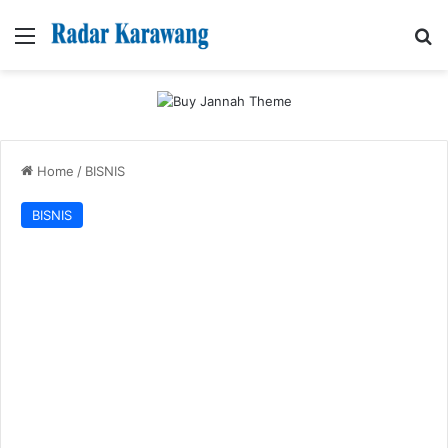
Menu
Se
Home
/
BISNIS
BISNIS