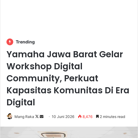
Trending
Yamaha Jawa Barat Gelar
Workshop Digital
Community, Perkuat
Kapasitas Komunitas Di Era
Digital
Follow
Send
Mang Raka
10 Juni 2026
8,476
2 minutes read
on
an
X
email