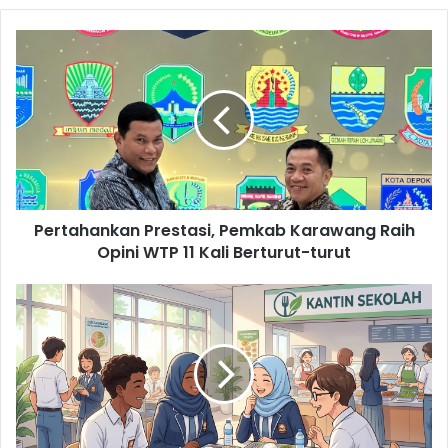
Pertahankan
Prestasi,
Pemkab
Karawang
Raih
Opini
WTP
11
Kali
Pertahankan Prestasi, Pemkab Karawang Raih
Berturut-
turut
Opini WTP 11 Kali Berturut-turut
Menata
Ulang
Program
Makan
Bergizi
Gratis
(MBG):
Mengapa