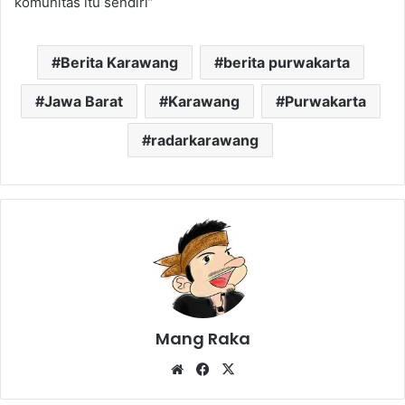
komunitas itu sendiri”
Berita Karawang
berita purwakarta
Jawa Barat
Karawang
Purwakarta
radarkarawang
Mang Raka
Website
Facebook
X