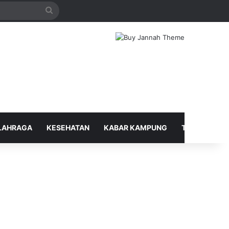
Search
for
LAHRAGA
KESEHATAN
KABAR KAMPUNG
TELUSUR