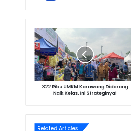
322
Ribu
UMKM
Karawang
Didorong
Naik
Kelas,
Ini
Strateginya!
322 Ribu UMKM Karawang Didorong
Naik Kelas, Ini Strateginya!
Related Articles