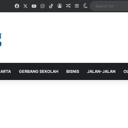
Facebook
X
YouTube
Instagram
TikTok
Log In
Random Article
Sidebar
Switch skin
ARTA
GERBANG SEKOLAH
BISNIS
JALAN-JALAN
O