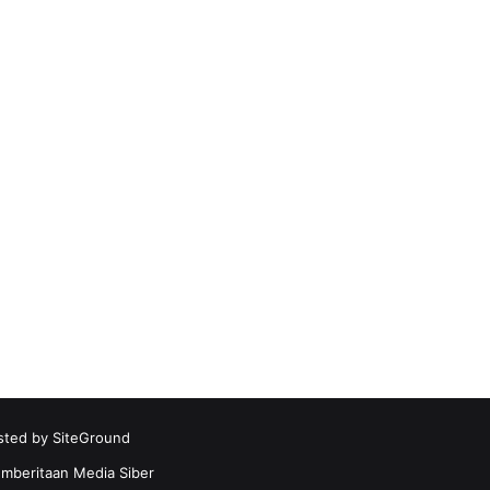
sted by
SiteGround
beritaan Media Siber