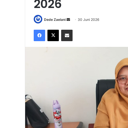
2026
Send
Dede Zaelani
30 Juni 2026
an
Facebook
X
Share via Email
email