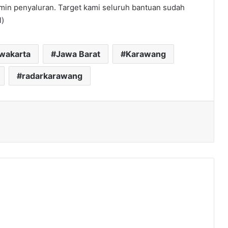
min penyaluran. Target kami seluruh bantuan sudah
l)
rwakarta
Jawa Barat
Karawang
radarkarawang