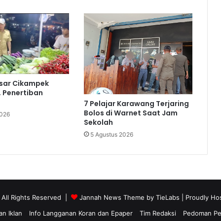
asar Cikampek
, Penertiban
7 Pelajar Karawang Terjaring
Bolos di Warnet Saat Jam
2026
Sekolah
5 Agustus 2026
 All Rights Reserved |
Jannah News Theme by TieLabs
| Proudly Ho
n Iklan
Info Langganan Koran dan Epaper
Tim Redaksi
Pedoman Pem