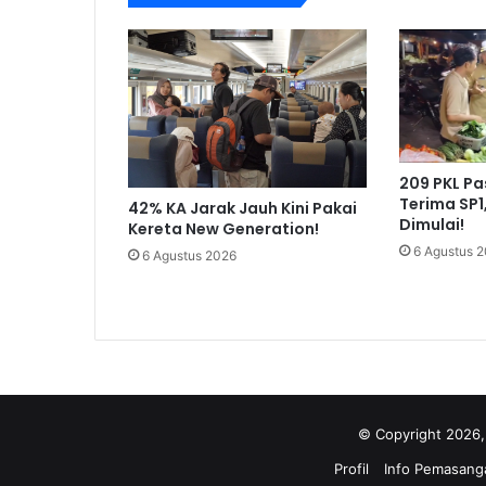
209 PKL P
Terima SP1
42% KA Jarak Jauh Kini Pakai
Dimulai!
Kereta New Generation!
6 Agustus 
6 Agustus 2026
© Copyright 2026,
Profil
Info Pemasanga