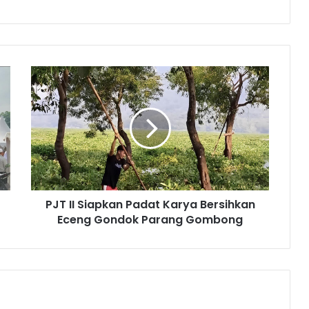
PJT
II
Siapkan
Padat
Karya
Bersihkan
Eceng
Gondok
Parang
PJT II Siapkan Padat Karya Bersihkan
Gombong
Eceng Gondok Parang Gombong