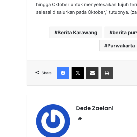
hingga Oktober untuk menyelesaikan tujuh ter
selesai disalurkan pada Oktober,” tutupnya. (za
Berita Karawang
berita pu
Purwakarta
Facebook
X
Share via Email
Print
Share
Dede Zaelani
Website