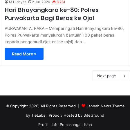
M Hidayat
2 Juli 2026
8,281
Hari Bhayangkara ke-80: Polres
Purwakarta Bagi Beras ke Ojol
PURWAKARTA, RAKA – Memperingati Hari Bhayangkara ke-80,
Polres Purwakarta menyalurkan bantuan 100 paket beras
kepada pengemudi ojek online (ojol) dan…
Read More »
Next page
© Copyright 2026, All Rights Reserved |
Jannah News Theme
by TieLabs
| Proudly Hosted by
SiteGround
Profil
Info Pemasangan Iklan