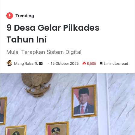
Trending
9 Desa Gelar Pilkades
Tahun Ini
Mulai Terapkan Sistem Digital
Follow
Send
Mang Raka
15 Oktober 2025
8,585
2 minutes read
on
an
X
email