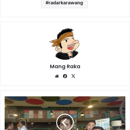
radarkarawang
Mang Raka
Website
Facebook
X
Imigrasi
Karawang
Deportasi
10
WNA