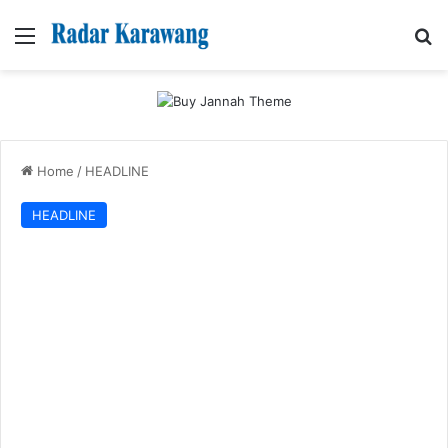
Menu
Se
Home
/
HEADLINE
HEADLINE