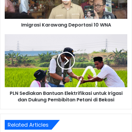
Imigrasi Karawang Deportasi 10 WNA
PLN
Sediakan
Bantuan
Elektrifikasi
untuk
Irigasi
dan
Dukung
Pembibitan
PLN Sediakan Bantuan Elektrifikasi untuk Irigasi
Petani
di
dan Dukung Pembibitan Petani di Bekasi
Bekasi
Related Articles