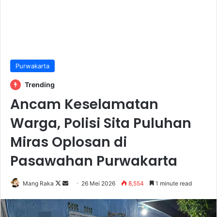
Purwakarta
Trending
Ancam Keselamatan
Warga, Polisi Sita Puluhan
Miras Oplosan di
Pasawahan Purwakarta
Follow
Send
Mang Raka
26 Mei 2026
8,554
1 minute read
on
an
X
email