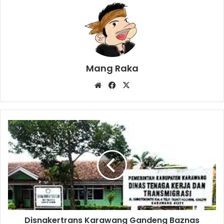
Mang Raka
Website
Facebook
X
Disnakertrans
Karawang
Gandeng
Baznas
untuk
Pulangkan
Warga
Korban
Scamming
Disnakertrans Karawang Gandeng Baznas
di