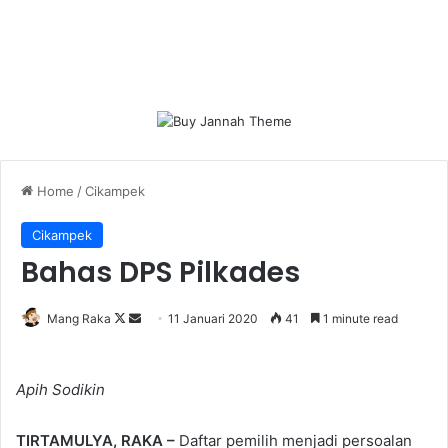
Home
/
Cikampek
Cikampek
Bahas DPS Pilkades
Follow
Send
Mang Raka
11 Januari 2020
41
1 minute read
on
an
X
email
Apih Sodikin
TIRTAMULYA, RAKA –
Daftar pemilih menjadi persoalan