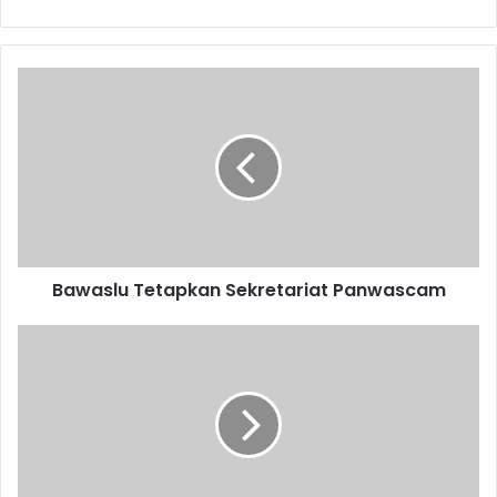
Bawaslu
Tetapkan
Sekretariat
Panwascam
Bawaslu Tetapkan Sekretariat Panwascam
Brimob
Lakukan
Penghijauan