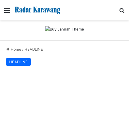
Menu
Se
Home
/
HEADLINE
HEADLINE