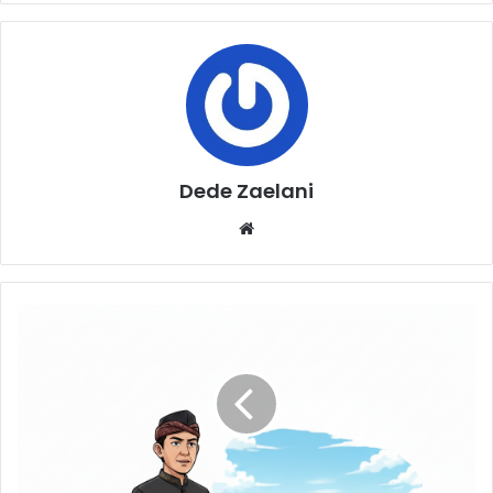
Dede Zaelani
Website
Dedi
Ultimatum
Pemilik
Bangunan