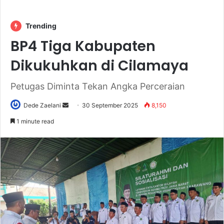
Trending
BP4 Tiga Kabupaten
Dikukuhkan di Cilamaya
Petugas Diminta Tekan Angka Perceraian
Send
Dede Zaelani
30 September 2025
8,150
an
1 minute read
email