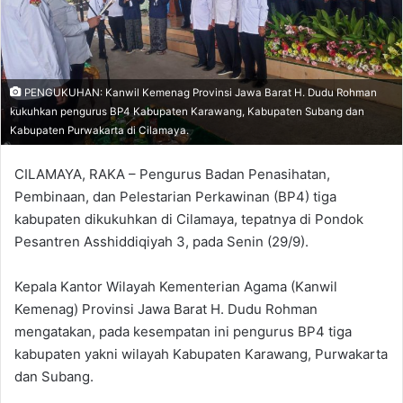
PENGUKUHAN: Kanwil Kemenag Provinsi Jawa Barat H. Dudu Rohman
kukuhkan pengurus BP4 Kabupaten Karawang, Kabupaten Subang dan
Kabupaten Purwakarta di Cilamaya.
CILAMAYA, RAKA – Pengurus Badan Penasihatan,
Pembinaan, dan Pelestarian Perkawinan (BP4) tiga
kabupaten dikukuhkan di Cilamaya, tepatnya di Pondok
Pesantren Asshiddiqiyah 3, pada Senin (29/9).
Kepala Kantor Wilayah Kementerian Agama (Kanwil
Kemenag) Provinsi Jawa Barat H. Dudu Rohman
mengatakan, pada kesempatan ini pengurus BP4 tiga
kabupaten yakni wilayah Kabupaten Karawang, Purwakarta
dan Subang.