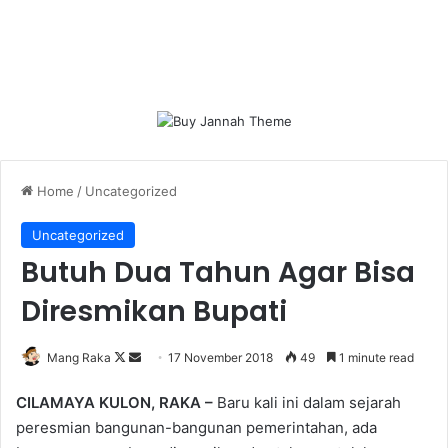
Home
/
Uncategorized
Uncategorized
Butuh Dua Tahun Agar Bisa
Diresmikan Bupati
Follow
Send
Mang Raka
17 November 2018
49
1 minute read
on
an
CILAMAYA KULON, RAKA –
Baru kali ini dalam sejarah
X
email
peresmian bangunan-bangunan pemerintahan, ada