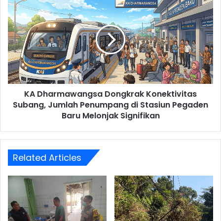
Dharmawangsa
Dongkrak
Konektivitas
Subang,
Jumlah
Penumpang
di
Stasiun
KA Dharmawangsa Dongkrak Konektivitas
Pegaden
Baru
Subang, Jumlah Penumpang di Stasiun Pegaden
Melonjak
Baru Melonjak Signifikan
Signifikan
Related Articles