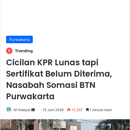
Purwakarta
Trending
Cicilan KPR Lunas tapi
Sertifikat Belum Diterima,
Nasabah Somasi BTN
Purwakarta
Send
M Hidayat
15 Juni 2026
10,397
1 minute read
an
email