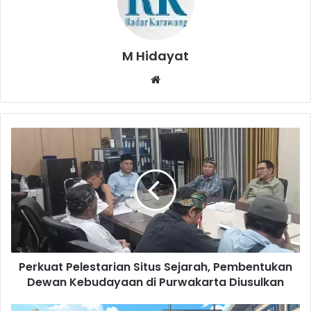
M Hidayat
Website
Perkuat
Pelestarian
Situs
Sejarah,
Pembentukan
Dewan
Kebudayaan
di
Purwakarta
Perkuat Pelestarian Situs Sejarah, Pembentukan
Diusulkan
Dewan Kebudayaan di Purwakarta Diusulkan
KA