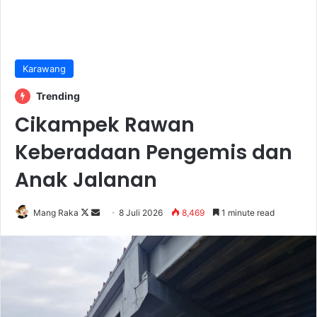
Karawang
Trending
Cikampek Rawan
Keberadaan Pengemis dan
Anak Jalanan
Follow
Send
Mang Raka
8 Juli 2026
8,469
1 minute read
on
an
X
email