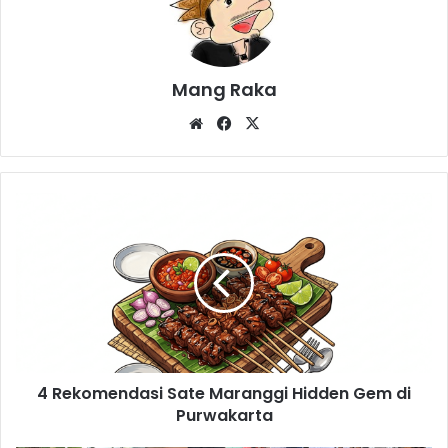
Mang Raka
Website
Facebook
X
4
Rekomendasi
Sate
Maranggi
Hidden
Gem
di
Purwakarta
4 Rekomendasi Sate Maranggi Hidden Gem di
Purwakarta