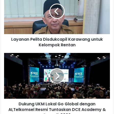
Disdukcapil
Karawang
untuk
Kelompok
Rentan
Layanan Pelita Disdukcapil Karawang untuk
Kelompok Rentan
Dukung
UKM
Lokal
Go
Global
dengan
AI,Telkomsel
Resmi
Tuntaskan
Dukung UKM Lokal Go Global dengan
DCE
Academy
AI,Telkomsel Resmi Tuntaskan DCE Academy &
&