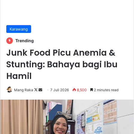
Karawang
Trending
Junk Food Picu Anemia &
Stunting: Bahaya bagi Ibu
Hamil
Follow
Send
Mang Raka
7 Juli 2026
8,500
2 minutes read
on
an
X
email