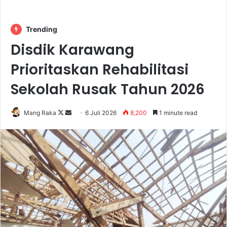
Trending
Disdik Karawang
Prioritaskan Rehabilitasi
Sekolah Rusak Tahun 2026
Follow
Send
Mang Raka
6 Juli 2026
8,200
1 minute read
on
an
X
email