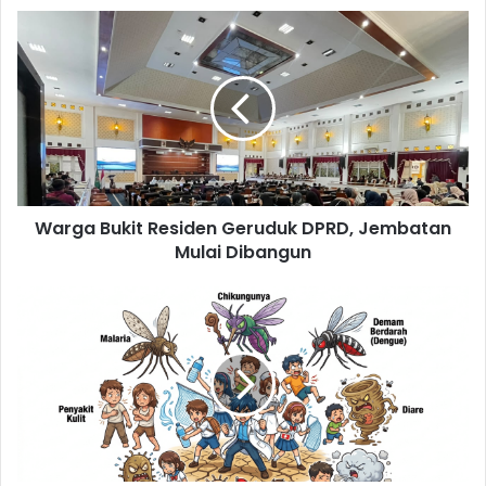
Warga
Bukit
Residen
Geruduk
DPRD,
Jembatan
Mulai
Dibangun
Warga Bukit Residen Geruduk DPRD, Jembatan
Mulai Dibangun
Ancaman
Delapan
Penyakit
Saat
Musim
Kemarau
Melanda