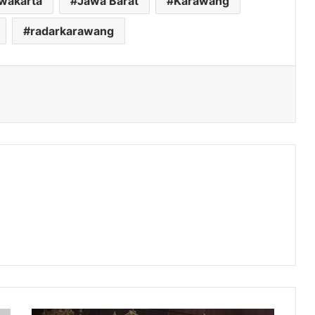
rwakarta
Jawa Barat
Karawang
radarkarawang
MK