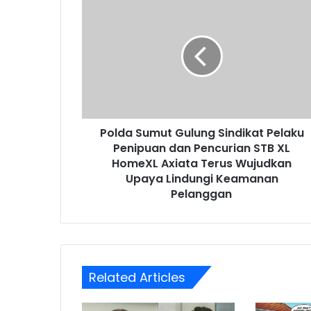
Sumut
Gulung
Sindikat
Pelaku
Penipuan
dan
Pencurian
STB
Polda Sumut Gulung Sindikat Pelaku
XL
HomeXL
Penipuan dan Pencurian STB XL
Axiata
HomeXL Axiata Terus Wujudkan
Terus
Upaya Lindungi Keamanan
Wujudkan
Pelanggan
Upaya
Lindungi
Keamanan
Pelanggan
Related Articles