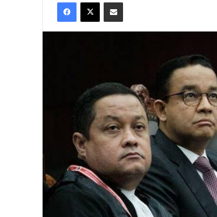
Facebook
X
Share via Email
X
email