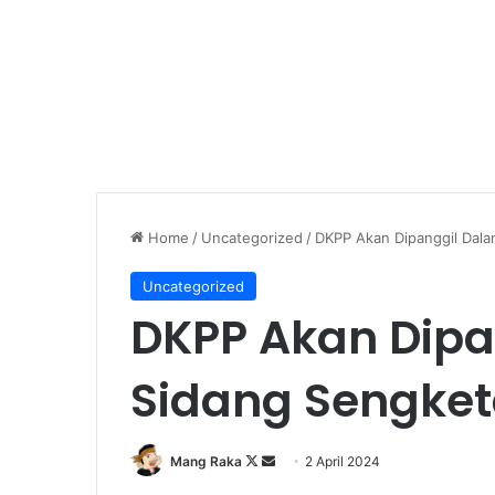
Home
/
Uncategorized
/
DKPP Akan Dipanggil Dala
Uncategorized
DKPP Akan Dipa
Sidang Sengketa
Follow
Send
Mang Raka
2 April 2024
on
an