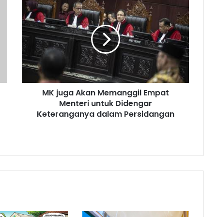
juga
Akan
Memanggil
Empat
Menteri
untuk
Didengar
Keteranganya
MK juga Akan Memanggil Empat
dalam
Persidangan
Menteri untuk Didengar
Keteranganya dalam Persidangan