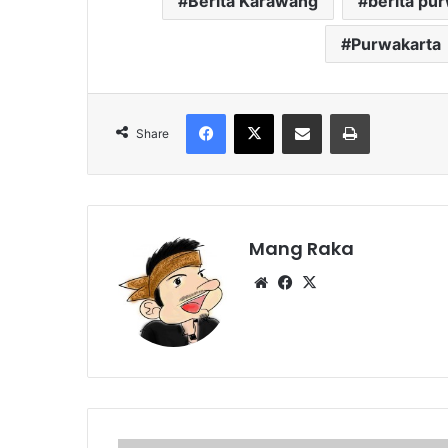
Berita Karawang
berita pu
Purwakarta
Facebook
X
Share via Email
Print
Share
Mang Raka
Website
Facebook
X
Polda