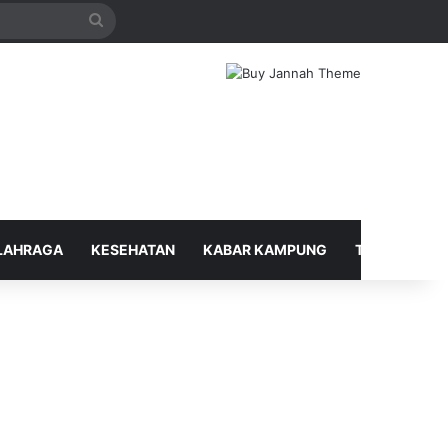
Search
for
LAHRAGA
KESEHATAN
KABAR KAMPUNG
TELUSUR