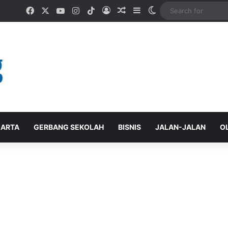
Facebook
X
YouTube
Instagram
TikTok
Log In
Random Article
Sidebar
Switch skin
ARTA
GERBANG SEKOLAH
BISNIS
JALAN-JALAN
O