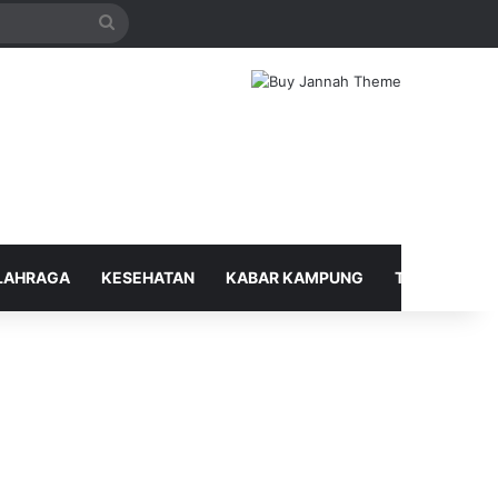
Search
for
LAHRAGA
KESEHATAN
KABAR KAMPUNG
TELUSUR