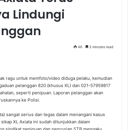
a Lindungi
anggan
46
3 minutes read
dak ragu untuk memfoto/video diduga pelaku, kemudian
ngaduan pelanggan 820 (khusus XL) dan 021-57959817
kejahatan, seperti penipuan. Laporan pelanggan akan
ruskannya ke Polisi.
ata) sangat serius dan tegas dalam menangani kasus
ikap XL Axiata ini sudah ditunjukkan dalam
ng sindikat penipuan dan pencurian STB mengaku