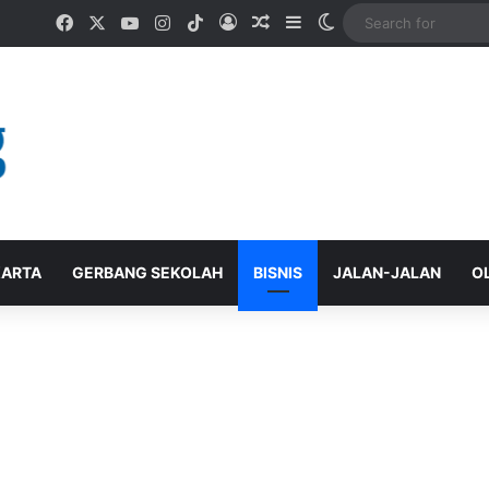
Facebook
X
YouTube
Instagram
TikTok
Log In
Random Article
Sidebar
Switch skin
ARTA
GERBANG SEKOLAH
BISNIS
JALAN-JALAN
O