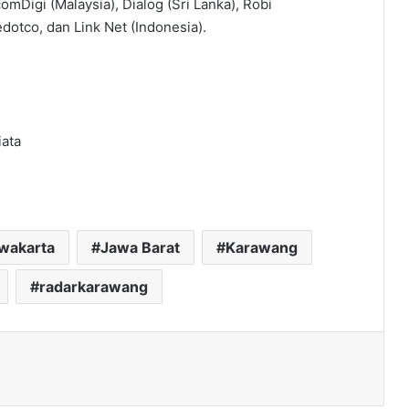
mDigi (Malaysia), Dialog (Sri Lanka), Robi
dotco, dan Link Net (Indonesia).
ata
rwakarta
Jawa Barat
Karawang
radarkarawang