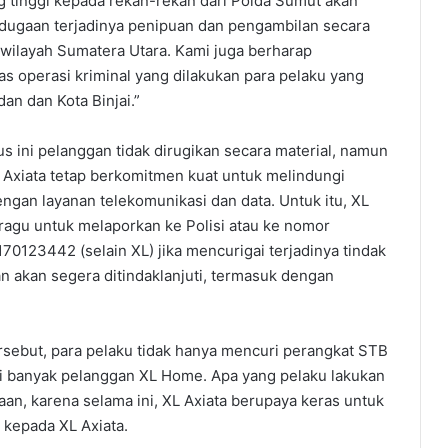
 tinggi kepada rekan-rekan dari Polda Sumut akan
 dugaan terjadinya penipuan dan pengambilan secara
 wilayah Sumatera Utara. Kami juga berharap
s operasi kriminal yang dilakukan para pelaku yang
n dan Kota Binjai.”
ini pelanggan tidak dirugikan secara material, namun
Axiata tetap berkomitmen kuat untuk melindungi
engan layanan telekomunikasi dan data. Untuk itu, XL
ragu untuk melaporkan ke Polisi atau ke nomor
0123442 (selain XL) jika mencurigai terjadinya tindak
n akan segera ditindaklanjuti, termasuk dengan
ersebut, para pelaku tidak hanya mencuri perangkat STB
i banyak pelanggan XL Home. Apa yang pelaku lakukan
an, karena selama ini, XL Axiata berupaya keras untuk
 kepada XL Axiata.