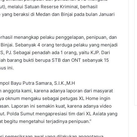
), melalui Satuan Reserse Kriminal, berhasil
ang beraksi di Medan dan Binjai pada bulan Januari
erhasil menangkap pelaku penggelapan, penipuan, dan
injai. Sebanyak 4 orang terduga pelaku yang menjadi
, PJ. Sebagai penadah ada 1 orang, yaitu KJP. Dari
mlah barang bukti berupa STB dan ONT sebanyak 15
us ini.
ompol Bayu Putra Samara, S.I.K.,M.H
 anggota kami, karena adanya laporan dari masyarat
anya oknum mengaku sebagai petugas XL Home ingin
an. Laporan ini semakin kuat, karena adanya video
t. Polda Sumut mengapresiasi tim dari XL Axiata yang
t begitu mengetahui terjadinya penipuan.”
i pemeriksaan awal yang dilakukan anggotanya,