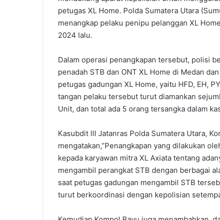
petugas XL Home. Polda Sumatera Utara (Sumut
menangkap pelaku penipu pelanggan XL Home y
2024 lalu.
Dalam operasi penangkapan tersebut, polisi b
penadah STB dan ONT XL Home di Medan dan B
petugas gadungan XL Home, yaitu HFD, EH, PYS
tangan pelaku tersebut turut diamankan seju
Unit, dan total ada 5 orang tersangka dalam kas
Kasubdit III Jatanras Polda Sumatera Utara, K
mengatakan,”Penangkapan yang dilakukan oleh
kepada karyawan mitra XL Axiata tentang ad
mengambil perangkat STB dengan berbagai alas
saat petugas gadungan mengambil STB tersebu
turut berkoordinasi dengan kepolisian setempa
Kemudian Kompol Bayu juga menambahkan, dar