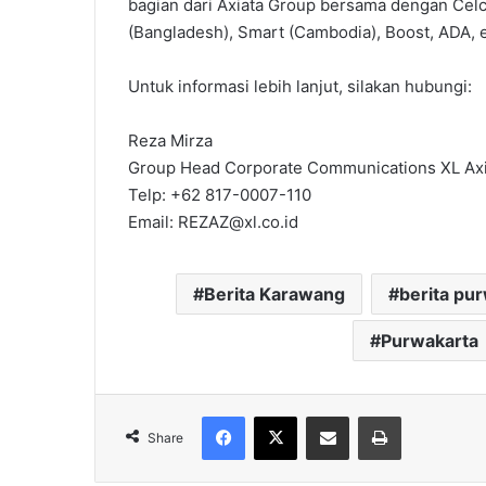
bagian dari Axiata Group bersama dengan Celco
(Bangladesh), Smart (Cambodia), Boost, ADA, e
Untuk informasi lebih lanjut, silakan hubungi:
Reza Mirza
Group Head Corporate Communications XL Axi
Telp: +62 817-0007-110
Email: REZAZ@xl.co.id
Berita Karawang
berita pu
Purwakarta
Facebook
X
Share via Email
Print
Share