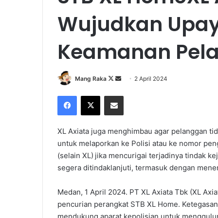
Wujudkan Upay
Keamanan Pel
Follow
Send
Mang Raka
2 April 2024
on
an
Facebook
X
Share via Email
X
email
XL Axiata juga menghimbau agar pelanggan ti
untuk melaporkan ke Polisi atau ke nomor pe
(selain XL) jika mencurigai terjadinya tindak 
segera ditindaklanjuti, termasuk dengan mene
Medan, 1 April 2024. PT XL Axiata Tbk (XL Axi
pencurian perangkat STB XL Home. Ketegasan s
mendukung aparat kepolisian untuk menggulu