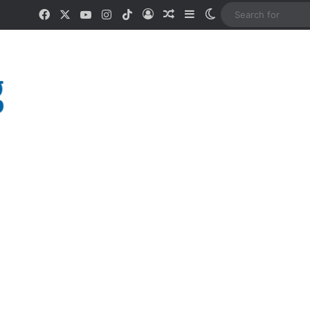
Facebook
X
YouTube
Instagram
TikTok
Log In
Random Article
Sidebar
Switch skin