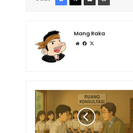
Mang Raka
Website
Facebook
X
Gangguan
Kejiwaan
Serang
Pelajar