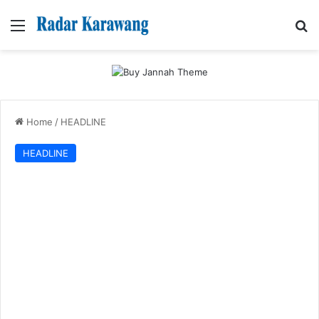
Menu
Se
Home
/
HEADLINE
HEADLINE