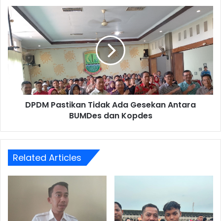
DPDM
Pastikan
Tidak
Ada
Gesekan
Antara
BUMDes
dan
Kopdes
DPDM Pastikan Tidak Ada Gesekan Antara
BUMDes dan Kopdes
Related Articles