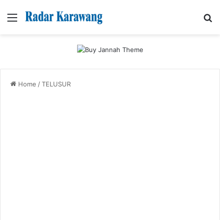
Menu
Se
Home
/
TELUSUR