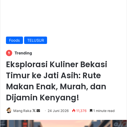
Foods
TELUSUR
Trending
Eksplorasi Kuliner Bekasi
Timur ke Jati Asih: Rute
Makan Enak, Murah, dan
Dijamin Kenyang!
Follow
Send
Mang Raka
24 Juni 2026
11,376
1 minute read
on
an
X
email