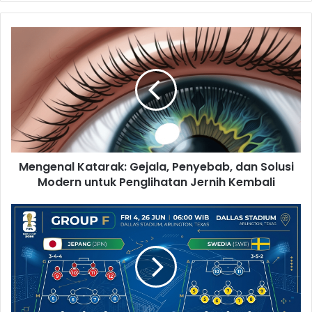
Mengenal
Katarak:
Gejala,
Penyebab,
dan
Solusi
Modern
untuk
Penglihatan
Mengenal Katarak: Gejala, Penyebab, dan Solusi
Jernih
Kembali
Modern untuk Penglihatan Jernih Kembali
Prediksi
Line
Up
Jepang
Vs
Swedia di
Babak