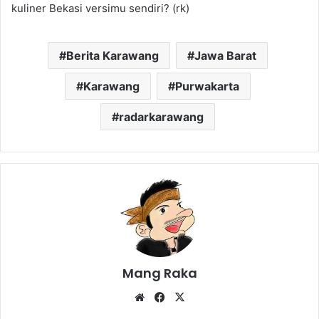
kuliner Bekasi versimu sendiri? (rk)
Berita Karawang
Jawa Barat
Karawang
Purwakarta
radarkarawang
Mang Raka
Website
Facebook
X