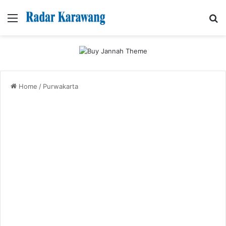
Menu
Se
Home
/
Purwakarta