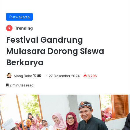
Purwakarta
Trending
Festival Gandrung
Mulasara Dorong Siswa
Berkarya
Follow
Send
Mang Raka
27 Desember 2024
8,296
on
an
2 minutes read
X
email