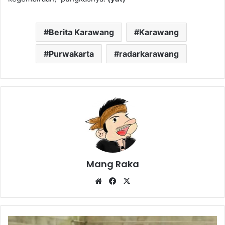
Berita Karawang
Karawang
Purwakarta
radarkarawang
Mang Raka
Website
Facebook
X
Sepekan