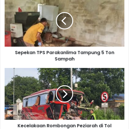
TPS
Parakanlima
Tampung
5
Ton
Sampah
Sepekan TPS Parakanlima Tampung 5 Ton
Sampah
Kecelakaan
Rombongan
Peziarah
di
Tol
Cipularang
Kecelakaan Rombongan Peziarah di Tol