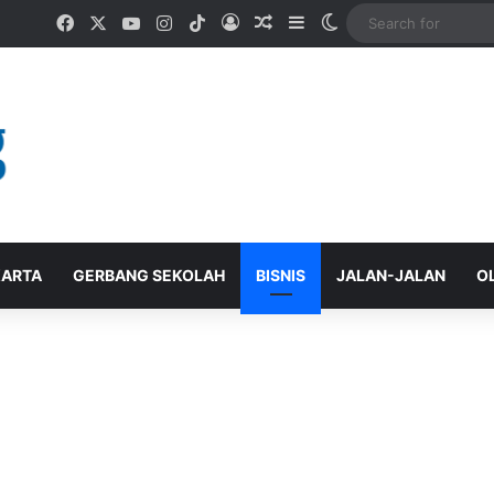
Facebook
X
YouTube
Instagram
TikTok
Log In
Random Article
Sidebar
Switch skin
ARTA
GERBANG SEKOLAH
BISNIS
JALAN-JALAN
O