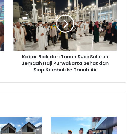
Baik
dari
Tanah
Suci:
Seluruh
Jemaah
Haji
Purwakarta
Kabar Baik dari Tanah Suci: Seluruh
Sehat
dan
Jemaah Haji Purwakarta Sehat dan
Siap
Siap Kembali ke Tanah Air
Kembali
ke
Tanah
Air