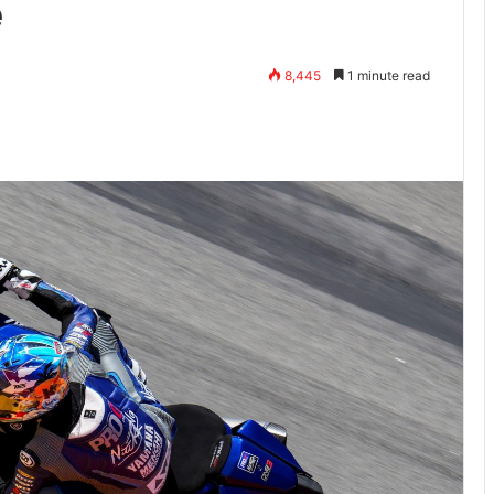
e
8,445
1 minute read