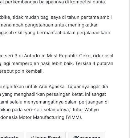
uat perkembangan balapannya di kompetisi dunia.
ike, tidak mudah bagi saya di tahun pertama ambil
ajar menambah pengetahuan untuk meningkatkan
asah skill yang bermanfaat dalam perjalanan karir
e seri 3 di Autodrom Most Republik Ceko, rider asal
lagi memperoleh hasil lebih baik. Tersisa 4 putaran
rebut poin kembali.
i signifikan untuk Arai Agaska. Tujuannya agar dia
ang menghadirkan persaingan ketat. Ini sangat
 kami selalu menyemangatinya dalam perjuangan di
ikan pada seri-seri selanjutnya,” tutur Wahyu
donesia Motor Manufacturing (YIMM).
rwakarta
Jawa Barat
Karawang