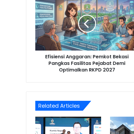
Anggaran:
Pemkot
Bekasi
Pangkas
Fasilitas
Pejabat
Demi
Optimalkan
Efisiensi Anggaran: Pemkot Bekasi
RKPD
2027
Pangkas Fasilitas Pejabat Demi
Optimalkan RKPD 2027
Related Articles