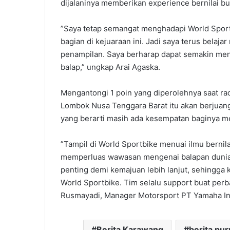
dijalaninya memberikan experience bernilai b
”Saya tetap semangat menghadapi World Sportb
bagian di kejuaraan ini. Jadi saya terus bel
penampilan. Saya berharap dapat semakin meng
balap,” ungkap Arai Agaska.
Mengantongi 1 poin yang diperolehnya saat rac
Lombok Nusa Tenggara Barat itu akan berjuang 
yang berarti masih ada kesempatan baginya me
”Tampil di World Sportbike menuai ilmu bernila
memperluas wawasan mengenai balapan dunia y
penting demi kemajuan lebih lanjut, sehingga
World Sportbike. Tim selalu support buat perba
Rusmayadi, Manager Motorsport PT Yamaha In
Berita Karawang
berita pu