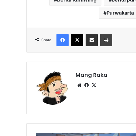
Purwakarta
Facebook
X
Share via Email
Print
Share
Mang Raka
Website
Facebook
X
Efisiensi