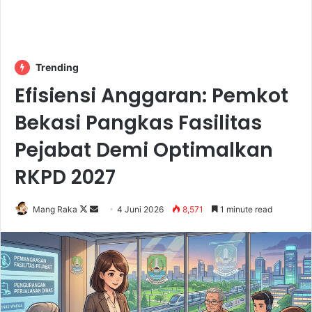
Trending
Efisiensi Anggaran: Pemkot
Bekasi Pangkas Fasilitas
Pejabat Demi Optimalkan
RKPD 2027
Follow
Send
Mang Raka
4 Juni 2026
8,571
1 minute read
on
an
X
email