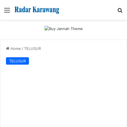
Menu
Se
Home
/
TELUSUR
TELUSUR