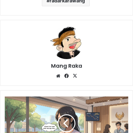
radarkarawang
Mang Raka
Website
Facebook
X
Harga
Emas
Hari
Ini:
Peluang
Emas