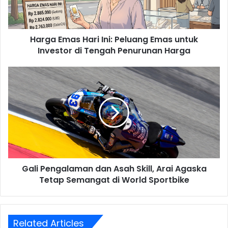
untuk
Investor
di
Harga Emas Hari Ini: Peluang Emas untuk
Tengah
Penurunan
Investor di Tengah Penurunan Harga
Harga
Gali
Pengalaman
dan
Asah
Skill,
Arai
Agaska
Tetap
Semangat
Gali Pengalaman dan Asah Skill, Arai Agaska
di
World
Tetap Semangat di World Sportbike
Sportbike
Related Articles