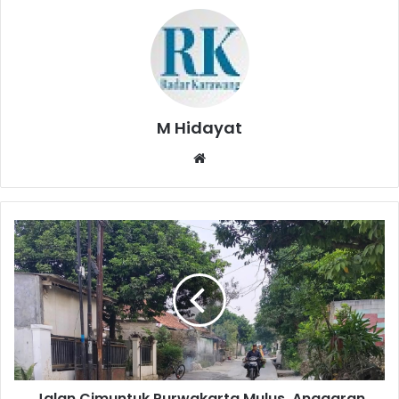
M Hidayat
Website
Jalan
Cimuntuk
Purwakarta
Mulus,
Anggaran
Rp8,2
Miliar
Cair!
Jalan Cimuntuk Purwakarta Mulus, Anggaran