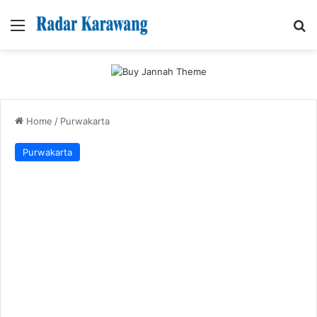
Menu
Se
Home
/
Purwakarta
Purwakarta