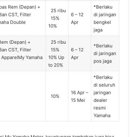
pas Rem (Depan) +
*Berlaku
25 ribu
an CST, Filter
6 – 12
di jaringan
15%
maha Double
Apr
bengkel
10%
jaga
Rem (Depan) +
25 ribu
*Berlaku
an CST, Filter
15%
6 – 12
di jaringan
& ApparelMy Yamaha
10% Up
Apr
pos jaga
to 20%
*Berlaku
di seluruh
16 Apr –
jaringan
10%
15 Mei
dealer
resmi
Yamaha
si My Yamaha Motor, keuntungan tambahan juga bisa