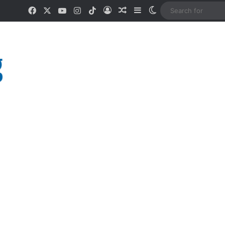
Facebook
X
YouTube
Instagram
TikTok
Log In
Random Article
Sidebar
Switch skin