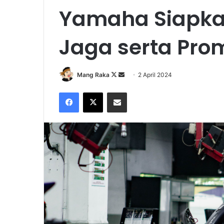
Yamaha Siapka
Jaga serta Pro
Follow
Send
Mang Raka
2 April 2024
on
an
Facebook
X
Share via Email
X
email