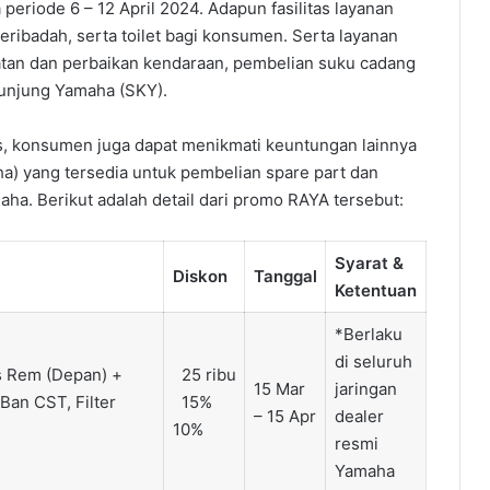
periode 6 – 12 April 2024. Adapun fasilitas layanan
beribadah, serta toilet bagi konsumen. Serta layanan
watan dan perbaikan kendaraan, pembelian suku cadang
Kunjung Yamaha (SKY).
as, konsumen juga dapat menikmati keuntungan lainnya
) yang tersedia untuk pembelian spare part dan
aha. Berikut adalah detail dari promo RAYA tersebut:
Syarat &
Diskon
Tanggal
Ketentuan
*Berlaku
di seluruh
 Rem (Depan) +
25 ribu
15 Mar
jaringan
Ban CST, Filter
15%
– 15 Apr
dealer
10%
resmi
Yamaha