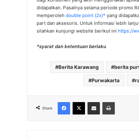
didapatkan. Pasalnya selama periode promo 
memperoleh
double point (2x)*
yang didapatka
part dan aksesoris. Untuk informasi lebih lanj
silahkan kunjungi website berikut ini
https://w
*syarat dan ketentuan berlaku
Berita Karawang
berita pu
Purwakarta
r
Facebook
X
Share via Email
Print
Share