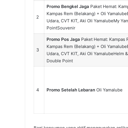
Promo Bengkel Jaga
Paket Hemat: Kam
Kampas Rem (Belakang) + Oli YamalubeB
2
Udara, CVT KIT, Aki Oli YamalubeMy Ya
PointSouvenir
Promo Pos Jaga
Paket Hemat: Kampas 
Kampas Rem (Belakang) + Oli YamalubeB
3
Udara, CVT KIT, Aki Oli YamalubeHelm 
Double Point
4
Promo Setelah Lebaran
Oli Yamalube
Bagi konsumen yang aktif menggunakan aplika