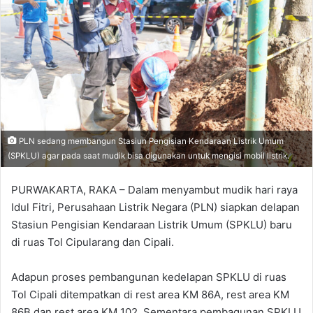
PLN sedang membangun Stasiun Pengisian Kendaraan Listrik Umum
(SPKLU) agar pada saat mudik bisa digunakan untuk mengisi mobil listrik.
PURWAKARTA, RAKA – Dalam menyambut mudik hari raya
Idul Fitri, Perusahaan Listrik Negara (PLN) siapkan delapan
Stasiun Pengisian Kendaraan Listrik Umum (SPKLU) baru
di ruas Tol Cipularang dan Cipali.
Adapun proses pembangunan kedelapan SPKLU di ruas
Tol Cipali ditempatkan di rest area KM 86A, rest area KM
86B dan rest area KM 102. Sementara pembagunan SPKLU