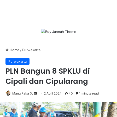
Home
/
Purwakarta
Purwakarta
PLN Bangun 8 SPKLU di
Cipali dan Cipularang
Follow
Send
Mang Raka
2 April 2024
40
1 minute read
on
an
X
email