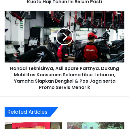
Kuota Haji Tahun Ini Belum Pasti
Handal
Teknisinya,
Asli
Spare
Partnya,
Dukung
Mobilitas
Konsumen
Selama
Handal Teknisinya, Asli Spare Partnya, Dukung
Libur
Lebaran,
Mobilitas Konsumen Selama Libur Lebaran,
Yamaha
Yamaha Siapkan Bengkel & Pos Jaga serta
Siapkan
Promo Servis Menarik
Bengkel
&
Pos
Jaga
Related Articles
serta
Promo
Servis