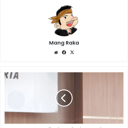
Mang Raka
Website
Facebook
X
Kuota
Haji
Tahun
Ini
Belum
Pasti