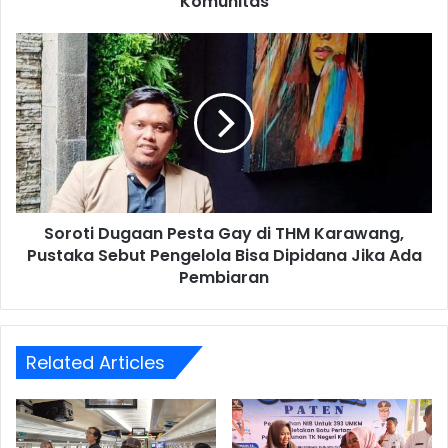
Komunitas
Hektare
di
Soroti
Ciampea,
Dugaan
Bogor
Pesta
bersama
Gay
Masyarakat
di
dan
THM
Komunitas
Karawang,
Pustaka
Sebut
Soroti Dugaan Pesta Gay di THM Karawang,
Pengelola
Bisa
Pustaka Sebut Pengelola Bisa Dipidana Jika Ada
Dipidana
Pembiaran
Jika
Ada
Pembiaran
Related Articles