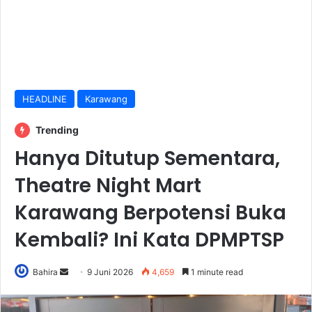
HEADLINE
Karawang
Trending
Hanya Ditutup Sementara,
Theatre Night Mart
Karawang Berpotensi Buka
Kembali? Ini Kata DPMPTSP
Send
Bahira
9 Juni 2026
4,659
1 minute read
an
email