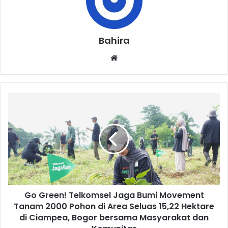
Bahira
Website
Go
Green!
Telkomsel
Jaga
Bumi
Movement
Tanam
2000
Pohon
Go Green! Telkomsel Jaga Bumi Movement
di
Area
Tanam 2000 Pohon di Area Seluas 15,22 Hektare
Seluas
di Ciampea, Bogor bersama Masyarakat dan
15,22