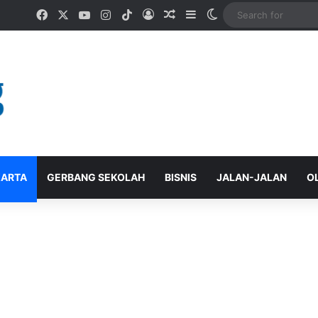
Facebook
X
YouTube
Instagram
TikTok
Log In
Random Article
Sidebar
Switch skin
ARTA
GERBANG SEKOLAH
BISNIS
JALAN-JALAN
O