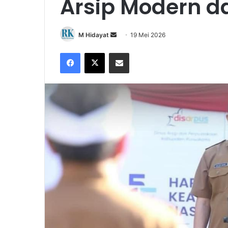
Arsip Modern da
Send
M Hidayat
19 Mei 2026
an
Facebook
X
Share via Email
email