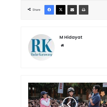
Facebook
X
Share via Email
Print
Share
M Hidayat
Website
School
of
Skena
Yamaha
Kembali