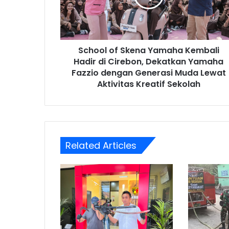
Hadir
di
Cirebon,
Dekatkan
School of Skena Yamaha Kembali
Yamaha
Fazzio
Hadir di Cirebon, Dekatkan Yamaha
dengan
Fazzio dengan Generasi Muda Lewat
Generasi
Aktivitas Kreatif Sekolah
Muda
Lewat
Aktivitas
Kreatif
Sekolah
Related Articles