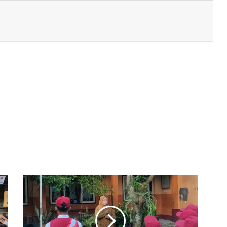
Aplikasi
SPMB
SD
Purwakarta
Siap