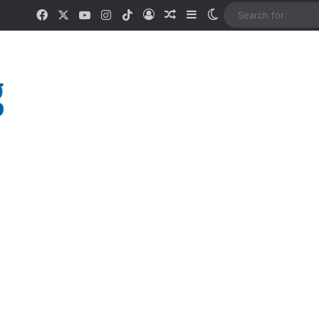
Facebook
X
YouTube
Instagram
TikTok
Log In
Random Article
Sidebar
Switch skin