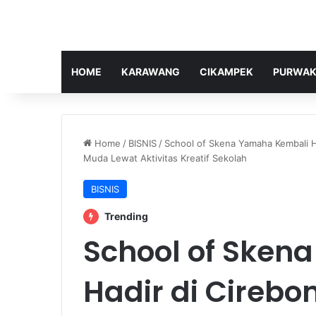
HOME
KARAWANG
CIKAMPEK
PURWAK
Home
/
BISNIS
/
School of Skena Yamaha Kembali H
Muda Lewat Aktivitas Kreatif Sekolah
BISNIS
Trending
School of Sken
Hadir di Cirebo