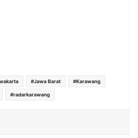
rwakarta
Jawa Barat
Karawang
radarkarawang