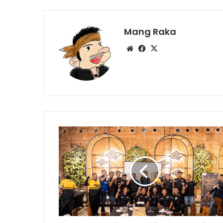
Mang Raka
Website
Facebook
X
Endah
Pisan!
MAXi
Tour
Boemi
Nusantara
Sukses
Eksplor
Panorama