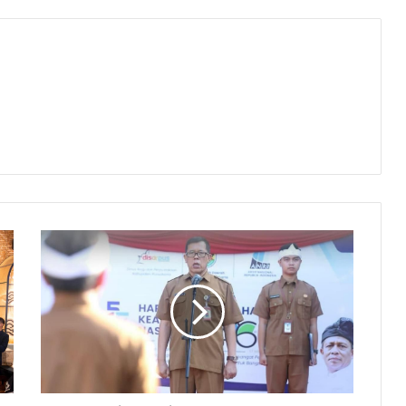
Hari
Kearsipan
Ke-
55:
Sekda
Purwakarta
Dorong
Tata
Kelola