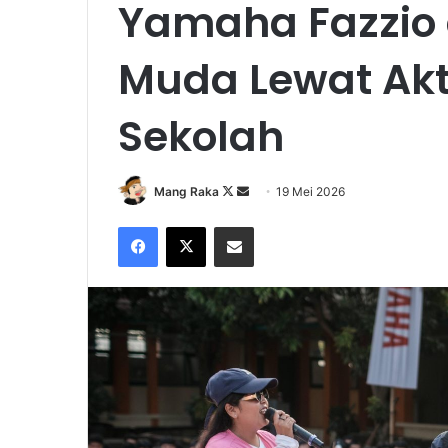
Yamaha Fazzio
Muda Lewat Akti
Sekolah
Follow
Send
Mang Raka
19 Mei 2026
on
an
Facebook
X
Share via Email
X
email