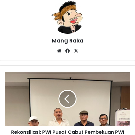
Mang Raka
Website
Facebook
X
Rekonsiliasi:
PWI
Pusat
Cabut
Pembekuan
PWI
Jawa
Barat
Rekonsiliasi: PWI Pusat Cabut Pembekuan PWI