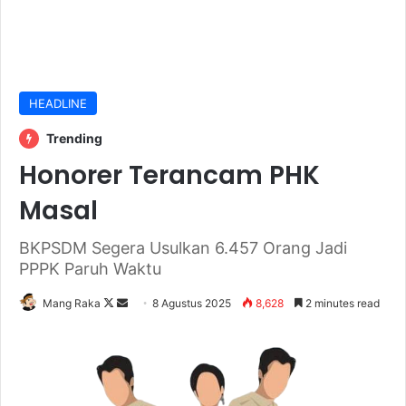
HEADLINE
Trending
Honorer Terancam PHK
Masal
BKPSDM Segera Usulkan 6.457 Orang Jadi
PPPK Paruh Waktu
Follow
Send
Mang Raka
8 Agustus 2025
8,628
2 minutes read
on
an
X
email